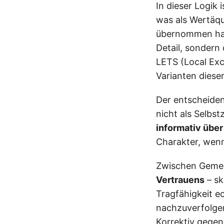
In dieser Logik 
was als Wertäqu
übernommen hat
Detail, sondern
LETS (Local Exc
Varianten dieser
Der entscheide
nicht als Selbst
informativ übe
Charakter, wenn
Zwischen Gemein
Vertrauens
– sk
Tragfähigkeit e
nachzuverfolgen
Korrektiv gegen