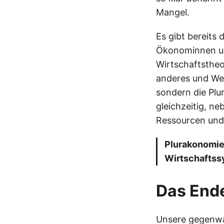
Mangel.
Es gibt bereits
Ökonominnen un
Wirtschaftstheo
anderes und Wei
sondern die Plu
gleichzeitig, ne
Ressourcen und
Plurakonomie 
Wirtschaftssy
Das End
Unsere gegenwär