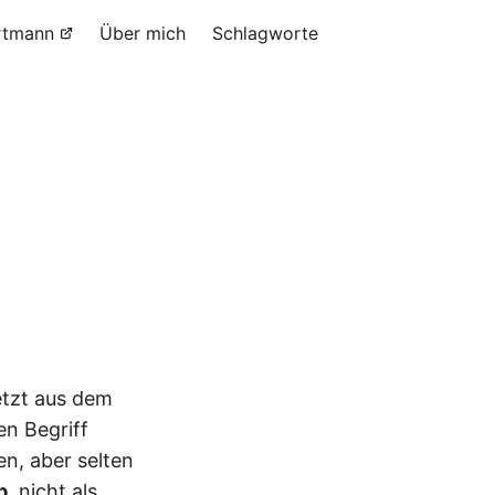
rtmann
Über mich
Schlagworte
etzt aus dem
en Begriff
en, aber selten
p
, nicht als