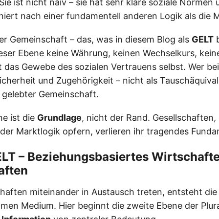
e ist nicht naiv – sie hat sehr klare soziale Normen
niert nach einer fundamentell anderen Logik als die M
der Gemeinschaft – das, was in diesem Blog als
GELT
b
ieser Ebene keine Währung, keinen Wechselkurs, keine
st das Gewebe des sozialen Vertrauens selbst. Wer be
cherheit und Zugehörigkeit – nicht als Tauschäquival
e gelebter Gemeinschaft.
e ist die
Grundlage
, nicht der Rand. Gesellschaften, 
der Marktlogik opfern, verlieren ihr tragendes Fund
ELT – Beziehungsbasiertes Wirtschaft
aften
ften miteinander in Austausch treten, entsteht die
men Medium. Hier beginnt die zweite Ebene der Plu