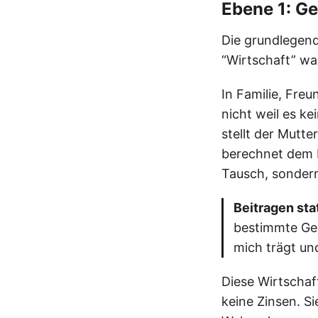
Ebene 1: Ge
Die grundlegend
“Wirtschaft” w
In Familie, Fre
nicht weil es k
stellt der Mutt
berechnet dem F
Tausch, sonde
Beitragen st
bestimmte Geg
mich trägt und
Diese Wirtschaf
keine Zinsen. Si