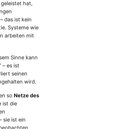
eleistet hat,
ungen
– das ist kein
tie. Systeme wie
n arbeiten mit
esem Sinne kann
 – es ist
liert seinen
ngehalten wird.
hen so
Netze des
 ist die
gen
sie ist ein
 beobachten.