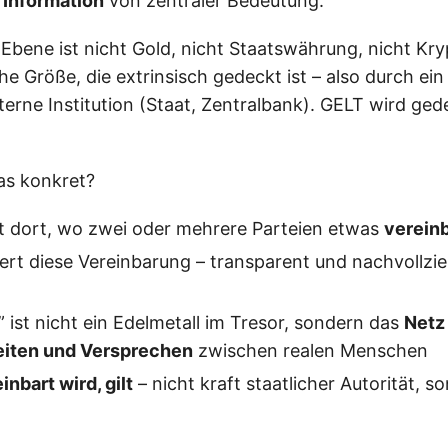
s
Information
von zentraler Bedeutung.
 Ebene ist nicht Gold, nicht Staatswährung, nicht K
iche Größe, die extrinsisch gedeckt ist – also durch ein
terne Institution (Staat, Zentralbank). GELT wird ge
as konkret?
t dort, wo zwei oder mehrere Parteien etwas
verein
rt diese Vereinbarung – transparent und nachvollzieh
 ist nicht ein Edelmetall im Tresor, sondern das
Netz
eiten und Versprechen
zwischen realen Menschen
inbart wird, gilt
– nicht kraft staatlicher Autorität, s