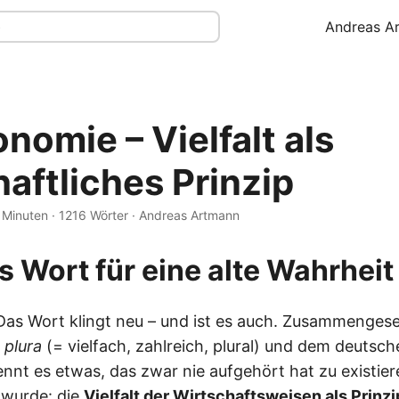
Andreas A
nomie – Vielfalt als
aftliches Prinzip
 Minuten · 1216 Wörter · Andreas Artmann
s Wort für eine alte Wahrheit
as Wort klingt neu – und ist es auch. Zusammenges
t
plura
(= vielfach, zahlreich, plural) und dem deutsch
ennt es etwas, das zwar nie aufgehört hat zu existier
 wurde: die
Vielfalt der Wirtschaftsweisen als Prinzi