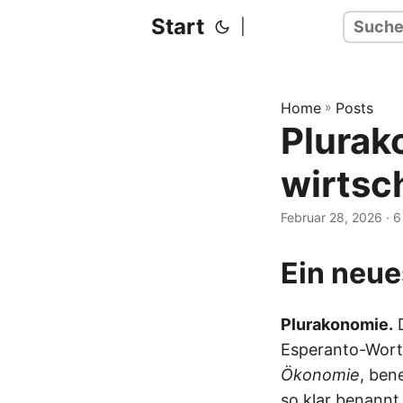
Start
|
Home
»
Posts
Plurako
wirtsch
Februar 28, 2026
· 6
Ein neue
Plurakonomie.
D
Esperanto-Wor
Ökonomie
, ben
so klar benannt