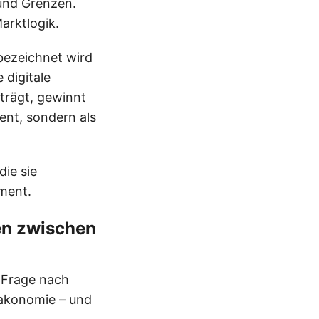
 und Grenzen.
arktlogik.
ezeichnet wird
 digitale
iträgt, gewinnt
ent, sondern als
die sie
ament.
en zwischen
 Frage nach
rakonomie – und