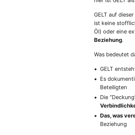
hier ist GELT al
GELT auf dieser
ist keine stoffl
Öl) oder eine ex
Beziehung
.
Was bedeutet d
GELT entsteh
Es dokumentie
Beteiligten
Die “Deckung”
Verbindlichk
Das, was vere
Beziehung