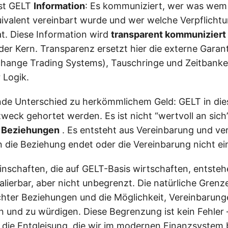
ist GELT
Information
: Es kommuniziert, wer was wem g
ivalent vereinbart wurde und wer welche Verpflicht
. Diese Information wird
transparent kommuniziert
 der Kern. Transparenz ersetzt hier die externe Garan
hange Trading Systems), Tauschringe und Zeitbanke
 Logik.
nde Unterschied zu herkömmlichem Geld: GELT in di
zweck gehortet werden. Es ist nicht “wertvoll an sich”
r Beziehungen
. Es entsteht aus Vereinbarung und ver
 die Beziehung endet oder die Vereinbarung nicht ei
schaften, die auf GELT-Basis wirtschaften, entste
alierbar, aber nicht unbegrenzt. Die natürliche Grenze
chter Beziehungen und die Möglichkeit, Vereinbarun
 und zu würdigen. Diese Begrenzung ist kein Fehler – 
 die Entgleisung, die wir im modernen Finanzsystem