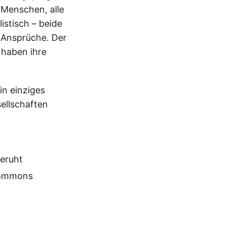
 Menschen, alle
listisch – beide
 Ansprüche. Der
e haben ihre
in einziges
sellschaften
beruht
Commons