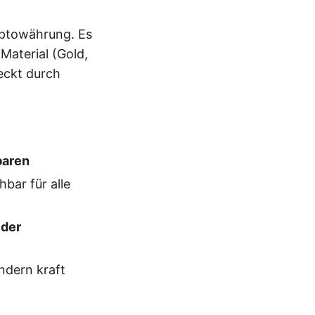
ryptowährung. Es
 Material (Gold,
deckt durch
baren
bar für alle
 der
ondern kraft