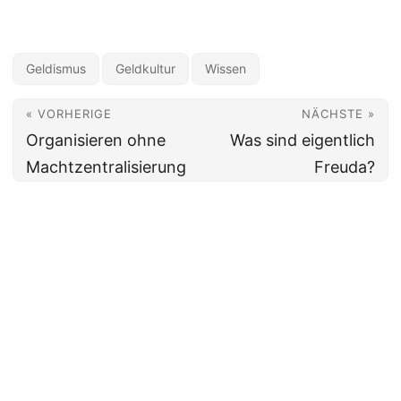
Geldismus
Geldkultur
Wissen
« VORHERIGE
NÄCHSTE »
Organisieren ohne
Was sind eigentlich
Machtzentralisierung
Freuda?
© 2026
Blog Andreas Artmann
Powered by
Hugo
&
PaperMod
Datenschutzerklärung
Impressum
RSS Feed
Lebendiges Rumphorst