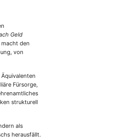
en
ach Geld
ld macht den
hung, von
n Äquivalenten
liäre Fürsorge,
ehrenamtliches
en strukturell
ndern als
chs herausfällt.