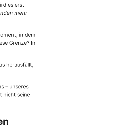
ird es erst
manden mehr
Moment, in dem
iese Grenze? In
as herausfällt,
ns – unseres
t nicht seine
en