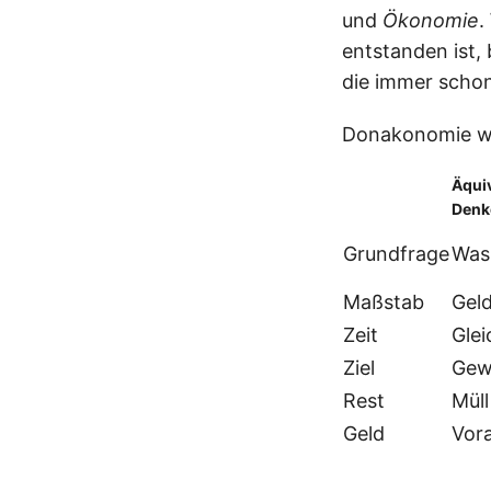
und
Ökonomie
.
entstanden ist,
die immer scho
Donakonomie wi
Äqui
Denk
Grundfrage
Was
Maßstab
Geld
Zeit
Glei
Ziel
Gewi
Rest
Müll
Geld
Vor