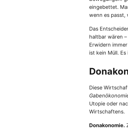
eingebettet. Man
wenn es passt, 
Das Entscheiden
haltbar wären –
Erwidern immer 
ist kein Müll. Es
Donakono
Diese Wirtschaf
Gabenökonomi
Utopie oder nac
Wirtschaftens.
Donakonomie.
Z