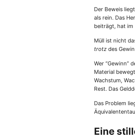
Der Beweis liegt
als rein. Das H
beiträgt, hat i
Müll ist nicht d
trotz
des Gewin
Wer “Gewinn” de
Material bewegt
Wachstum, Wach
Rest. Das Geldde
Das Problem lie
Äquivalententau
Eine sti