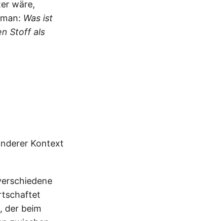
ter wäre,
t man:
Was ist
n Stoff als
 anderer Kontext
 verschiedene
rtschaftet
, der beim