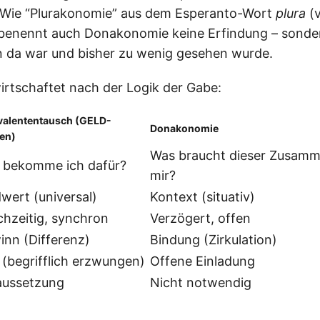
 Wie “Plurakonomie” aus dem Esperanto-Wort
plura
(v
 benennt auch Donakonomie keine Erfindung – sonder
n da war und bisher zu wenig gesehen wurde.
rtschaftet nach der Logik der Gabe:
valententausch (GELD-
Donakonomie
en)
Was braucht dieser Zusam
 bekomme ich dafür?
mir?
wert (universal)
Kontext (situativ)
chzeitig, synchron
Verzögert, offen
nn (Differenz)
Bindung (Zirkulation)
 (begrifflich erzwungen)
Offene Einladung
aussetzung
Nicht notwendig