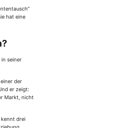
lententausch”
ie hat eine
h?
 in seiner
einer der
Und er zeigt:
r Markt, nicht
 kennt drei
eziehung