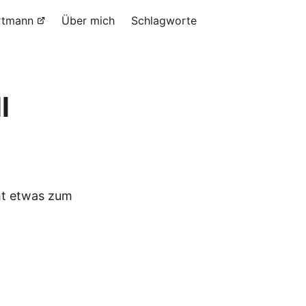
rtmann
Über mich
Schlagworte
l
ht etwas zum