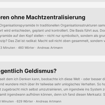
eren ohne Machtzentralisierung
rganisationspyramide In traditionellen Organisationsstrukturen sam
rt wird entschieden, geplant und kontrolliert. Die Basis führt aus. D
yramide auf den Kopf stellen – nicht nur symbolisch, sondern als gr
nzip? Das Ziel ist radikal: Macht soll nicht oben gesammelt, sondern 
 dass an der Spitze praktisch keine Macht mehr übrig bleibt. Die drei
 3 Minuten · 460 Wörter · Andreas Artmann
amide Ebene 1 (Unten – Die Spitze): Prozessbeobachtung An der Sp
mide – also ganz unten – gibt es keine Führung im klassischen Sin
ung....
igentlich Geldismus?
 seit dem ich Denken kann, beobachte ich diese Welt - oder besser 
d wundere mich über ihr teilweise sehr unlogisches Verhalten. So h
t zugebracht mich selbst umzutrainieren, um irgendwie ins System 
amit irgendwann aufhören können, denn ich fand diesen Merksatz: Se
n gibt es schon! Dabei war ich auch eine Zeit lang Unternehmer - gen
3 Minuten · 629 Wörter · Andreas Artmann
ach einer Zeit des Lebens im finanziellen Überfluss den Druck einer