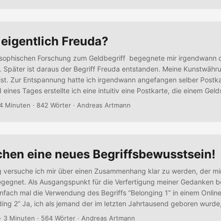
tenz durchlebt....
eigentlich Freuda?
osophischen Forschung zum Geldbegriff begegnete mir irgendwann d
. Später ist daraus der Begriff Freuda entstanden. Meine Kunstwähr
st. Zur Entspannung hatte ich irgendwann angefangen selber Postk
 eines Tages erstellte ich eine intuitiv eine Postkarte, die einem Gel
r. Damit war der Begriff Freuda auch anfassbar. Aus Freude versch
4 Minuten · 842 Wörter · Andreas Artmann
e und Bekannte, schickte Sie an Firmen und Initiativen mit denen ich
chen eine neues Begriffsbewusstsein!
g versuche ich mir über einen Zusammenhang klar zu werden, der mi
egegnet. Als Ausgangspunkt für die Verfertigung meiner Gedanken 
nfach mal die Verwendung des Begriffs “Belonging 1” in einem Onli
ing 2” Ja, ich als jemand der im letzten Jahrtausend geboren wurde
 daran, wenn vor allem junge Menschen, englische Begriffe benutzen
· 3 Minuten · 564 Wörter · Andreas Artmann