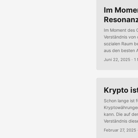
Im Momen
Resonan
Im Moment des G
Verständnis von 
sozialen Raum be
aus den besten 
erzeugen. Oft re
Juni 22, 2025
· 1
die vermeintlich
beeinflusst, die 
Krypto is
Schon lange ist 
Kryptowährungen. 
kann. Die auf de
Verständnis dies
bin ich sehr froh
Februar 27, 2025
Begriffe sind di