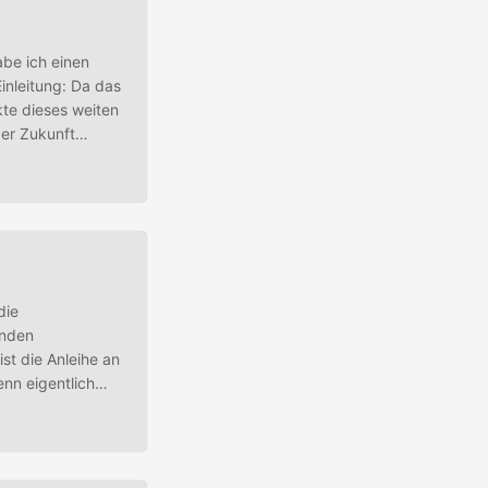
be ich einen
inleitung: Da das
kte dieses weiten
der Zukunft
dnis zu
die
enden
st die Anleihe an
enn eigentlich
renzen. Dieser
....