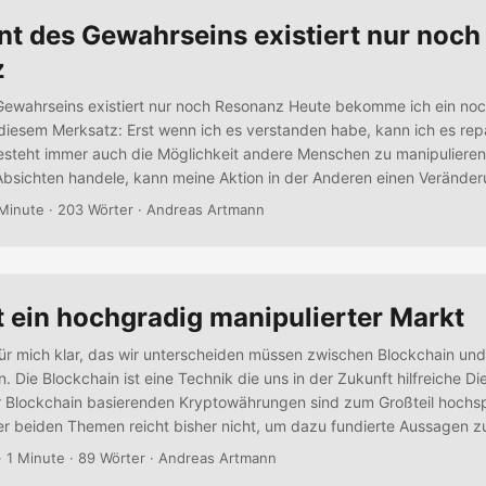
t des Gewahrseins existiert nur noch
z
ewahrseins existiert nur noch Resonanz Heute bekomme ich ein noch
diesem Merksatz: Erst wenn ich es verstanden habe, kann ich es repa
steht immer auch die Möglichkeit andere Menschen zu manipulieren
Absichten handele, kann meine Aktion in der Anderen einen Verände
ichen bestimmte Begrifflichkeiten oder eine bestimmte Stimmlage …
 Minute · 203 Wörter · Andreas Artmann
 freie Entscheidung von Triggersignalen oder auch positiven Emotione
nicht mehr wirklich als “freier Wille” beschrieben werden kann....
t ein hochgradig manipulierter Markt
für mich klar, das wir unterscheiden müssen zwischen Blockchain und
Die Blockchain ist eine Technik die uns in der Zukunft hilfreiche Die
r Blockchain basierenden Kryptowährungen sind zum Großteil hochsp
er beiden Themen reicht bisher nicht, um dazu fundierte Aussagen zu
 diesen Artikel gefunden zu haben. Der Titel verspricht Klarheit. Und 
· 1 Minute · 89 Wörter · Andreas Artmann
e Zusammenhänge in diesem Artikel sehr gut herausgearbeitet....