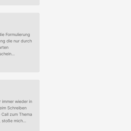
ie Formulierung
ung die nur durch
arten
dschein
enkte ich viele
 in Kontakt
r immer wieder in
beim Schreiben
ne Call zum Thema
, stoße mich
 ohne Sie zu