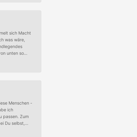
melt sich Macht
och was wäre,
undlegendes
von unten so
 Ebenen der
itze der
ne, sondern
diese Menschen -
abe ich
zu passen. Zum
i Du selbst,
auer Logistiker -
 auf Schulden