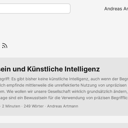
Andreas A
f
in und Künstliche Intelligenz
griff: Es gibt bisher keine künstliche Intelligenz, auch wenn der Begr
Ich empfinde mittlerweile die unreflektierte Nutzung von unpräzisen B
em. Wie wollen wir unsere Gesellschaft wirklich grundsätzlich ändern
 Lage sind ein Bewusstsein für die Verwendung von präzisen Begriffli
iffe haben mit Begreifen zu tun. Und wenn wir die falschen Begriffe
· 2 Minuten · 249 Wörter · Andreas Artmann
h das Falsche....