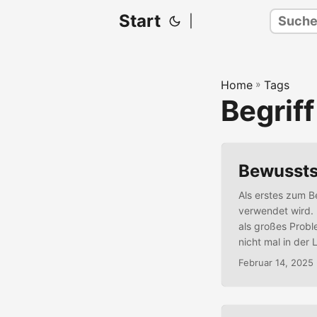
Start
|
Home
»
Tags
Begrif
Bewusstse
Als erstes zum Be
verwendet wird. 
als großes Probl
nicht mal in der
entwickeln! Begr
Februar 14, 2025
begreifen wir auc