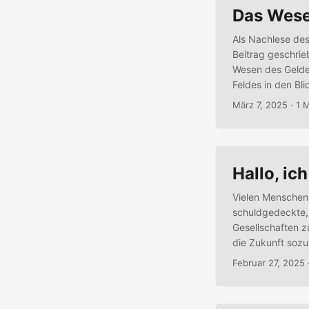
Das Wese
Als Nachlese de
Beitrag geschrie
Wesen des Geldes 
Feldes in den Bl
einzelne Aspekt
März 7, 2025
· 1 
erarbeiten....
Hallo, ic
Vielen Menschen 
schuldgedeckte,
Gesellschaften z
die Zukunft sozu
alle Bedürfnisse
Februar 27, 2025
Zusammenhang wir