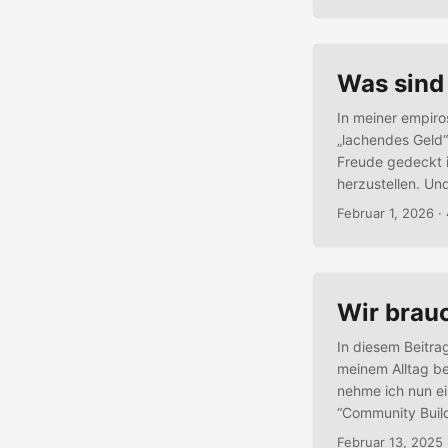
aufgebauten Exis
Was sind 
In meiner empir
„lachendes Geld“
Freude gedeckt i
herzustellen. Und
nachempfunden wa
Februar 1, 2026
· 
Freuda an Freund
war....
Wir brau
In diesem Beitra
meinem Alltag b
nehme ich nun ei
“Community Build
zuallererst auch
Februar 13, 2025