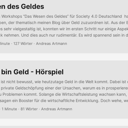
n des Geldes
s Workshops “Das Wesen des Geldes” für Society 4.0 Deutschland ha
ben, der thematisch meinen Blog über Geld zuzuordnen ist. Aus der E
sehr vielgestaltig ist, konnten wir im ersten Schritt nur einige Aspe
ick nehmen. Und dies auch nur rudimentär. Es wird spannend sein in 
e des Geldbegriffs näher anzuschauen und ein gemeinsames Verstän
Minute · 127 Wörter · Andreas Artmann
h bin Geld - Hörspiel
ist nicht bewusst, wie heutzutage Geld in die Welt kommt. Dabei ist 
 private Geldschöpfung einer der Ursachen, warum es in prosperier
u Problemen kommt. Solange die Wirtschaftsleistung wachsen kann, i
sagen ein Booster für die wirtschaftliche Entwicklung. Doch wehe, w
 befriedigt sind. Hier kommt diese Art der Geldversorgung an seine G
· 1 Minute · 81 Wörter · Andreas Artmann
d in diesem Hörspiel auf eine leichte und eingängige Art beleuchtet