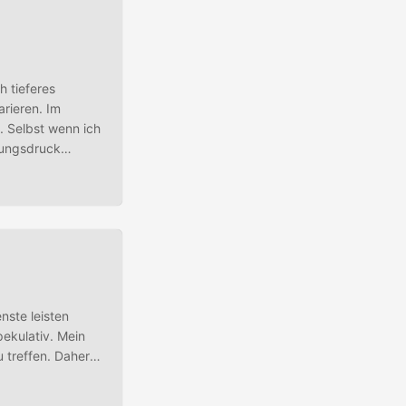
 tieferes
rieren. Im
. Selbst wenn ich
rungsdruck
 und schon wird
n in einer Weise
nste leisten
ekulativ. Mein
 treffen. Daher
für meine