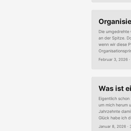
Organisi
Die umgedrehte O
an der Spitze. Do
wenn wir diese P
Organisationspri
verteilt werden,
Februar 3, 2026
·
umgedrehten Pyr
umgedrehten Pyra
Prozessbeobacht
Was ist e
Eigentlich schon
um mich herum un
Jahrzehnte dami
Glück habe ich d
denn alle andere
Januar 8, 2026
· 
und habe dabei n