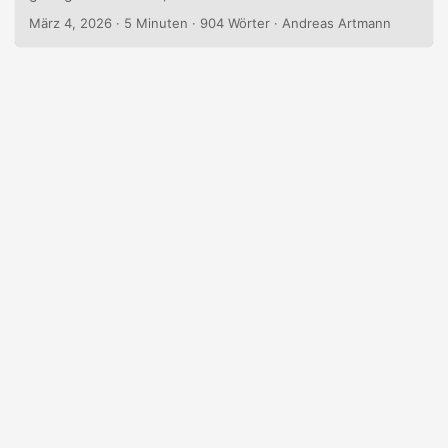
Wer finanziell erfolgreich ist, hat Recht. Nicht nur Erfolg –
März 4, 2026
· 5 Minuten · 904 Wörter · Andreas Artmann
sondern Recht. Das ist keine These, die jemand offen
vertreten würde. Aber sie wirkt. Sie wirkt in der Art, wie wir
über Unternehmensführer sprechen....