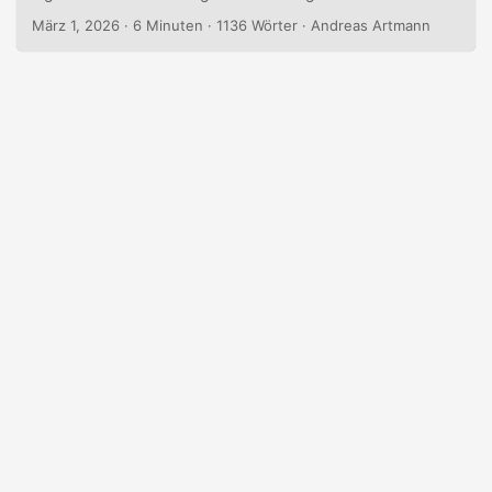
Hinter einem einzigen Begriff verbergen sich
März 1, 2026
· 6 Minuten · 1136 Wörter · Andreas Artmann
grundverschiedene soziale Praktiken – mit verschiedener
Geschichte, verschiedener Logik, verschiedener Wirkung
auf Gemeinschaft und Welt. Dieser Beitrag versucht, den
Begriff zu öffnen. Nicht um ihn zu zerstören – sondern um
sichtbar zu machen, was in ihm steckt....